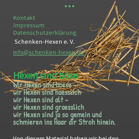
Kontakt
Impressum
Datenschutzerklärung
Schenken-Hexen e. V.
info@schenken-hexen.de
Hexen sind böse
Wir Hexen sind boese –
wir Hexen sind haesslich
wir Hexen sind alt –
wir Hexen sind graesslich
wir Hexen sind ja so gemein und
schmieren ins Haar dir Stroh hinein.
Von diesem Material haben wir bei den