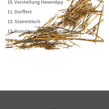
10. Vorstellung HexenApp
11. Dorffest
12. Stammtisch
13. Sonstiges/Wünsche/Anträge
14. Schlussworte